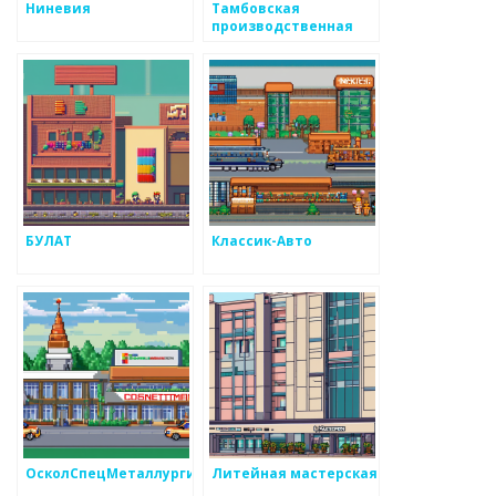
Ниневия
Тамбовская
производственная
компания
БУЛАТ
Классик-Авто
ОсколСпецМеталлургия
Литейная мастерская