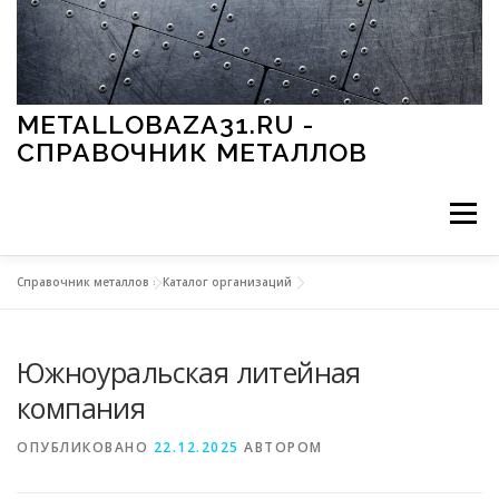
Перейти к содержимому
METALLOBAZA31.RU -
СПРАВОЧНИК МЕТАЛЛОВ
Меню
Справочник металлов
»
Каталог организаций
В ПРОМЫШЛЕННОСТИ
В СТРОИТЕЛЬСТВЕ
Южноуральская литейная
МЕТАЛЛЫ И ОКРУЖАЮЩАЯ СРЕДА
компания
ОПУБЛИКОВАНО
22.12.2025
АВТОРОМ
ПРИМЕНЕНИЕ МЕТАЛЛОВ