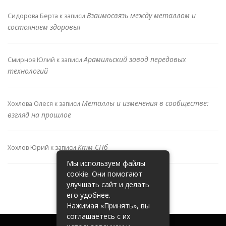
Взаимосвязь между металлом и
Сидорова Берта
к записи
состоянием здоровья
Арамильский завод передовых
Смирнов Юлий
к записи
технологий
Металлы и изменения в сообществе:
Хохлова Олеся
к записи
взгляд на прошлое
Ктм СПб
Хохлов Юрий
к записи
Мы используем файлы
cookie. Они помогают
улучшать сайт и делать
его удобнее.
Нажимая «Принять», вы
соглашаетесь с их