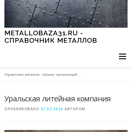
Перейти к содержимому
METALLOBAZA31.RU -
СПРАВОЧНИК МЕТАЛЛОВ
Меню
Справочник металлов
»
Каталог организаций
В ПРОМЫШЛЕННОСТИ
В СТРОИТЕЛЬСТВЕ
Уральская литейная компания
МЕТАЛЛЫ И ОКРУЖАЮЩАЯ СРЕДА
ОПУБЛИКОВАНО
21.02.2026
АВТОРОМ
ПРИМЕНЕНИЕ МЕТАЛЛОВ