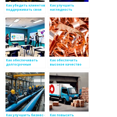
Как убедить клиентов
Как улучшить
поддерживать свои
наглядность
интересы в
качества и
производстве
характеристики для
металоизделий
уровня поддержки
металоизделий
Как обеспечивать
Как обеспечить
долгосрочные
высокое качество
отношения с
после сварки
клиентами по
металлоизделий
металлоизделиям
Как улучшить бизнес-
Как повысить