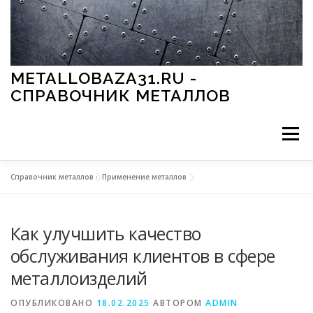
Перейти к содержимому
METALLOBAZA31.RU -
СПРАВОЧНИК МЕТАЛЛОВ
Меню
Справочник металлов
»
Применение металлов
В ПРОМЫШЛЕННОСТИ
В СТРОИТЕЛЬСТВЕ
Как улучшить качество
МЕТАЛЛЫ И ОКРУЖАЮЩАЯ СРЕДА
обслуживания клиентов в сфере
металлоизделий
ПРИМЕНЕНИЕ МЕТАЛЛОВ
ОПУБЛИКОВАНО
18.02.2025
АВТОРОМ
ADMIN