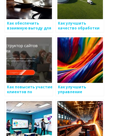
Как обеспечить
Как улучшить
взаимную выгоду для
качество обработки
бизнеса с
металлов
металлоизделиями
Как повысить участие
Как улучшить
клиентов по
управление
отношению к
качеством
металлоизделиям
металлоизделий