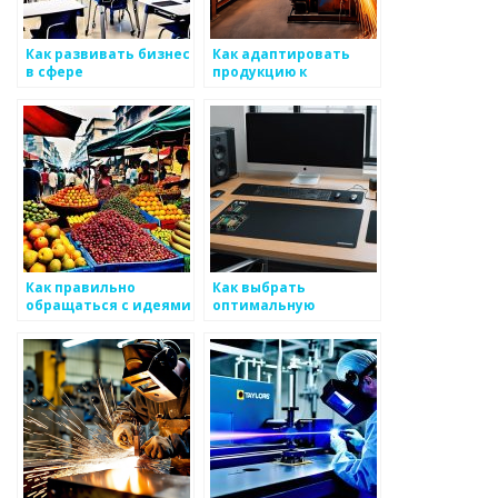
Как развивать бизнес
Как адаптировать
в сфере
продукцию к
металлоизделий
потребностям
заказчиков в сфере
металлоизделий
Как правильно
Как выбрать
обращаться с идеями
оптимальную
новшеств от
политику для
клиентов,
снабжения клиентов
работающих с
по металоизделиям
металоизделиями