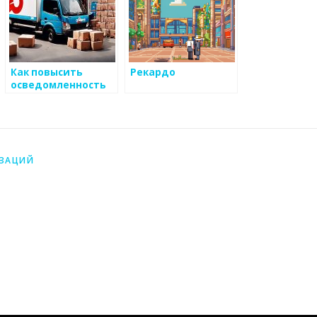
Как повысить
Рекардо
осведомленность
клиентов о
наличии и
качестве
металлических
изделий
ИЗАЦИЙ