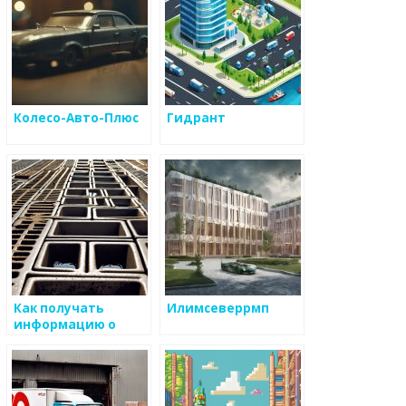
Колесо-Авто-Плюс
Гидрант
Как получать
Илимсеверрмп
информацию о
производстве и
модификациях по
металоизделиям