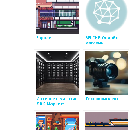
Евролит
BELCHE: Онлайн-
магазин
электроники и
бытовой техники
Интернет-магазин
Технокомплект
ДВК-Маркет:
разнообразие
моделей сейфов