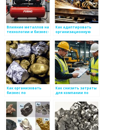
Влияние металлов на
Как адаптировать
технологии и бизнес-
организационную
процессы
структуру для
эффективного
производства
металлоизделий
Как организовать
Как снизить затраты
бизнес по
для компании по
производству
металоизделиям
металлоизделий