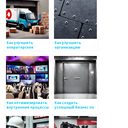
производственной
жизни
Как улучшить
Как улучшить
операторское
организацию
качество
производственного
металлоизделий
процесса
Как оптимизировать
Как создать
внутренние процессы
успешный бизнес по
при создании
производству
продукции в
металлоизделий
металоизделиях