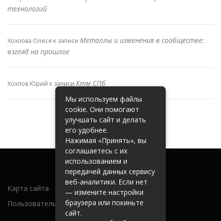
технологий
Металлы и изменения в сообществе:
Хохлова Олеся
к записи
взгляд на прошлое
Ктм СПб
Хохлов Юрий
к записи
Мы используем файлы
cookie. Они помогают
улучшать сайт и делать
его удобнее.
Нажимая «Принять», вы
соглашаетесь с их
использованием и
передачей данных сервису
веб-аналитики. Если нет
Карта сайта
— измените настройки
браузера или покиньте
Пользовательское соглашение
сайт.