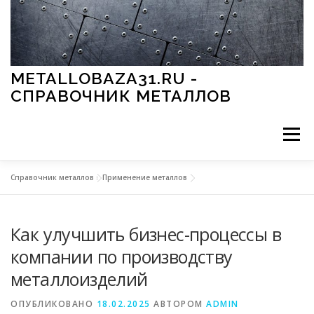
Перейти к содержимому
METALLOBAZA31.RU -
СПРАВОЧНИК МЕТАЛЛОВ
Меню
Справочник металлов
»
Применение металлов
В ПРОМЫШЛЕННОСТИ
В СТРОИТЕЛЬСТВЕ
Как улучшить бизнес-процессы в
МЕТАЛЛЫ И ОКРУЖАЮЩАЯ СРЕДА
компании по производству
металлоизделий
ПРИМЕНЕНИЕ МЕТАЛЛОВ
ОПУБЛИКОВАНО
18.02.2025
АВТОРОМ
ADMIN