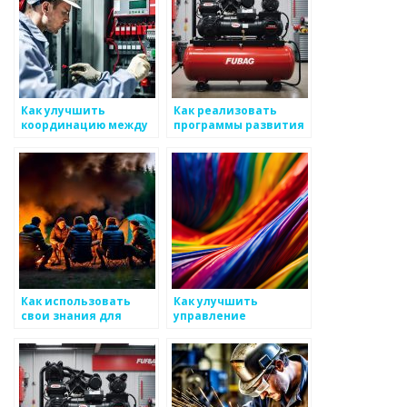
Как улучшить
Как реализовать
координацию между
программы развития
отделами на
на предприятиях по
производстве
производству
металлоизделий
металлоизделий
Как использовать
Как улучшить
свои знания для
управление
создания
качеством
эффективного
металлоизделий
управления в
производстве
металлоизделий