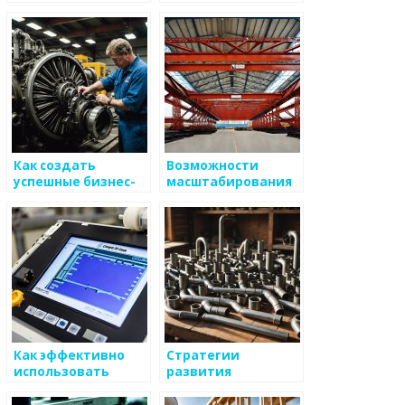
для бизнеса по
действий для
производству
развития товаров
металлоизделий
по
металлоизделиям
Как создать
Возможности
успешные бизнес-
масштабирования
планы для
бизнеса на основе
миллениалов в
металоизделий
популярном
производстве
металоизделий
Как эффективно
Стратегии
использовать
развития
маркетинговые
металлургического
связи для развития
конструкторского