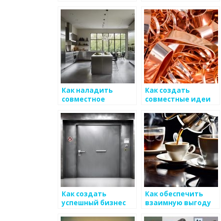
условия для роста
сервиса в
бизнеса в
производстве и
производстве
продвижении
металлоизделий
металоизделий
Как наладить
Как создать
совместное
совместные идеи
производство на
для устойчивого
основе
ведения бизнеса по
декоративных
металоизделиям
металлоизделий
Как создать
Как обеспечить
успешный бизнес
взаимную выгоду
по производству
для бизнеса с
металлоизделий
металлоизделиями