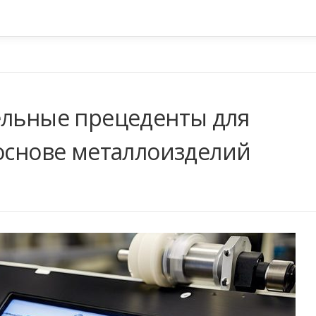
ельные прецеденты для
 основе металлоизделий