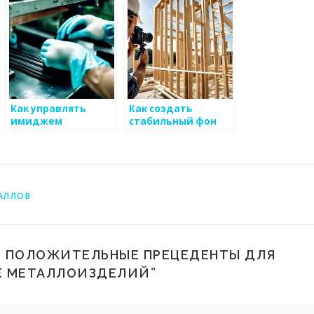
бизнеса в сфере
бюро
металоизделий
Как управлять
Как создать
имиджем
стабильный фон
компании для
для работы малого
повышения продаж
бизнеса по
металлоизделий
металлоизделиям
АЛЛОВ
Ь ПОЛОЖИТЕЛЬНЫЕ ПРЕЦЕДЕНТЫ ДЛЯ
ВЕ МЕТАЛЛОИЗДЕЛИЙ
”