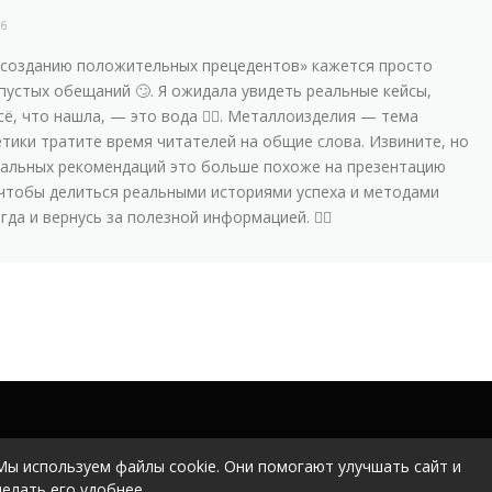
26
 «созданию положительных прецедентов» кажется просто
пустых обещаний 🙄. Я ожидала увидеть реальные кейсы,
ё, что нашла, — это вода 🤦‍♀️. Металлоизделия — тема
етики тратите время читателей на общие слова. Извините, но
еальных рекомендаций это больше похоже на презентацию
, чтобы делиться реальными историями успеха и методами
а и вернусь за полезной информацией. 🤷‍♀️
Мы используем файлы cookie. Они помогают улучшать сайт и
делать его удобнее.