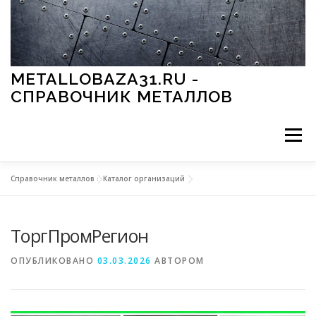
Перейти к содержимому
METALLOBAZA31.RU -
СПРАВОЧНИК МЕТАЛЛОВ
Меню
Справочник металлов
»
Каталог организаций
В ПРОМЫШЛЕННОСТИ
В СТРОИТЕЛЬСТВЕ
ТоргПромРегион
МЕТАЛЛЫ И ОКРУЖАЮЩАЯ СРЕДА
ОПУБЛИКОВАНО
03.03.2026
АВТОРОМ
ПРИМЕНЕНИЕ МЕТАЛЛОВ