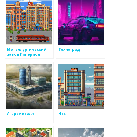
Металлургический
Техноград
завод Гиперион
Агораметалл
Нтк