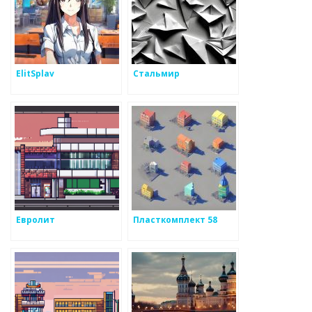
ElitSplav
Стальмир
Евролит
Пласткомплект 58