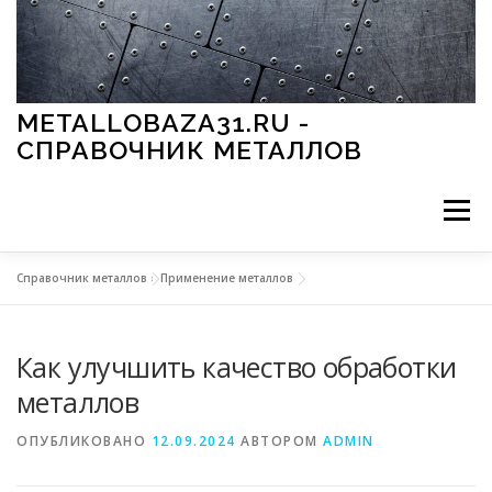
Перейти к содержимому
METALLOBAZA31.RU -
СПРАВОЧНИК МЕТАЛЛОВ
Меню
Справочник металлов
»
Применение металлов
В ПРОМЫШЛЕННОСТИ
В СТРОИТЕЛЬСТВЕ
Как улучшить качество обработки
МЕТАЛЛЫ И ОКРУЖАЮЩАЯ СРЕДА
металлов
ОПУБЛИКОВАНО
12.09.2024
АВТОРОМ
ADMIN
ПРИМЕНЕНИЕ МЕТАЛЛОВ