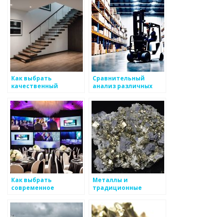
Как выбрать
Сравнительный
качественный
анализ различных
инструмент для
методов обработки
обработки металлов
металлов
Как выбрать
Металлы и
современное
традиционные
оборудование для
методы их обработки
обработки металлов