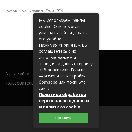
Ктм СПб
Хохлов Юрий
к записи
Мы используем файлы
cookie. Они помогают
улучшать сайт и делать
его удобнее.
Нажимая «Принять», вы
соглашаетесь с их
использованием и
передачей данных сервису
веб-аналитики. Если нет
Карта сайта
— измените настройки
браузера или покиньте
Пользовательское соглашение
сайт.
Политика обработки
персональных данных
и политика cookie
Принять
2026 (c) metallobaza31.ru