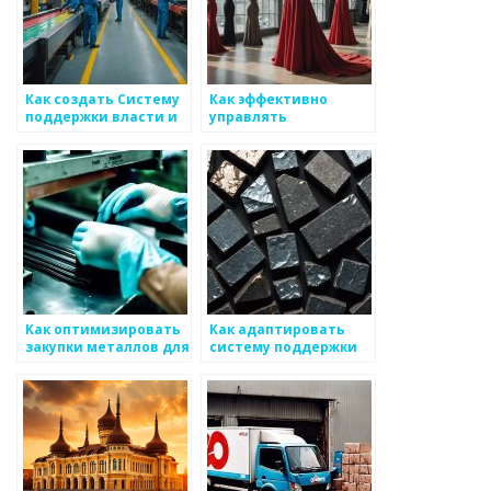
Как создать Систему
Как эффективно
поддержки власти и
управлять
гуманитарных
привлечением
организаций для
клиентов в бизнесе
бизнеса по
по металоизделиям
металоизделиям
Как оптимизировать
Как адаптировать
закупки металлов для
систему поддержки
бизнеса
для сотрудников,
работающих в
области
металлоизделий