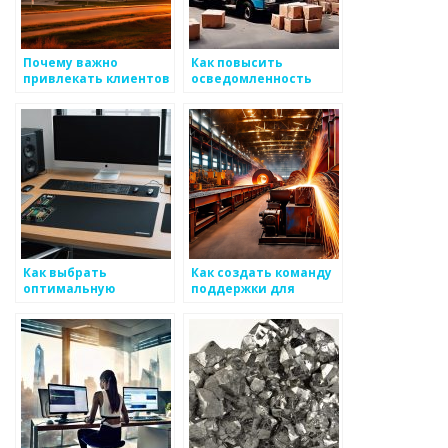
Почему важно
Как повысить
привлекать клиентов
осведомленность
к вашему бизнесу по
клиентов о наличии и
производству
качестве
металлических
металлических
изделий
изделий
Как выбрать
Как создать команду
оптимальную
поддержки для
политику для
оценки
снабжения клиентов
конструктивной
по металоизделиям
работы с
металлоизделиями