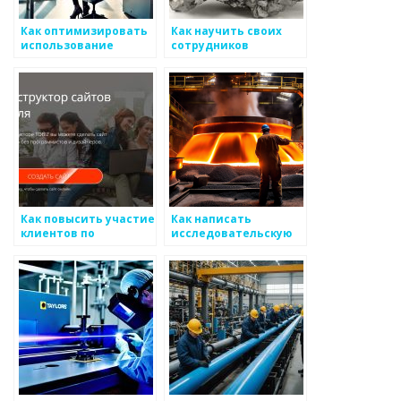
Как оптимизировать
Как научить своих
использование
сотрудников
новостного потока на
управлять
рынке
отношениями с
председательских
клиентами,
металоизделий
используя
металоизделия
Как повысить участие
Как написать
клиентов по
исследовательскую
отношению к
работу о металлах
металлоизделиям