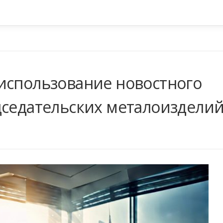
использование новостного
дседательских металоиздели