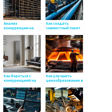
Анализ
Как создать
конкуренции на
совместный пакет
рынке
сравнительного
металлоизделий
анализа на рынке
металлоизделий
Как бороться с
Как улучшить
конкуренцией на
ценообразование в
рынке
производстве
металоизделий
металоизделий