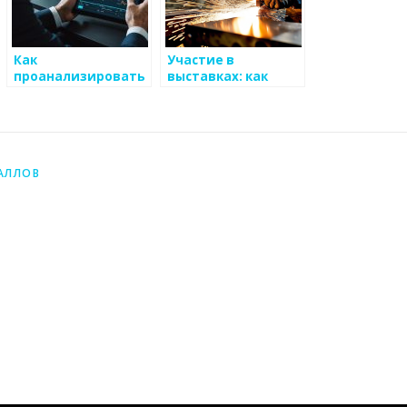
Как
Участие в
проанализировать
выставках: как
важные параметры
продвигать
для устойчивого
металоизделия на
рынка
конкурентном
металоизделий
рынке
АЛЛОВ