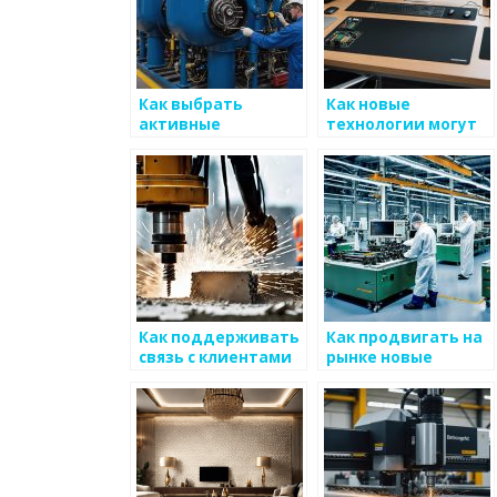
Как выбрать
Как новые
активные
технологии могут
стратегии для
оптимизировать
поддержания
производство
продукции на
металлоизделий
рынке
металоизделий
Как поддерживать
Как продвигать на
связь с клиентами
рынке новые
после продажи
разработки для
металоизделий
металоизделий