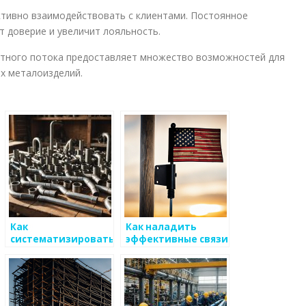
активно взаимодействовать с клиентами. Постоянное
т доверие и увеличит лояльность.
стного потока предоставляет множество возможностей для
х металоизделий.
Как
Как наладить
систематизировать
эффективные связи
маркетинговые
с клиентами и
данные для
общественностью
металоизделий
на рынке
металоизделий