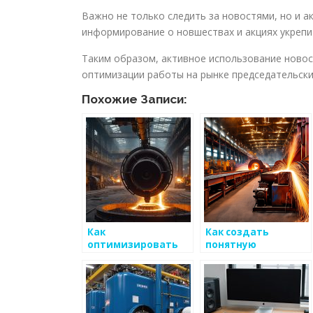
Важно не только следить за новостями, но и 
информирование о новшествах и акциях укрепи
Таким образом, активное использование ново
оптимизации работы на рынке председательски
Похожие Записи:
Как
Как создать
оптимизировать
понятную
затраты на
концепцию для
логистику в
удовлетворения
бизнесе по
всех сторон на
металоизделиям
рынке
металоизделий