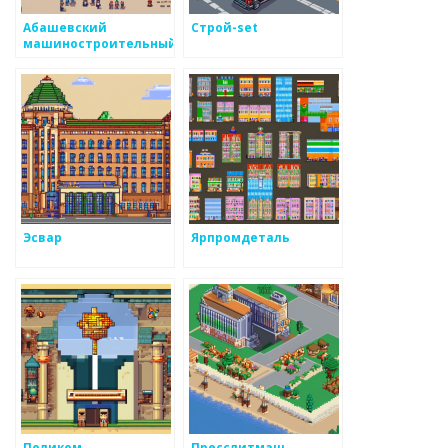
Абашевский
Строй-set
машиностроительный
завод
Эсвар
Ярпромдеталь
Поликом
Пресслитмаш