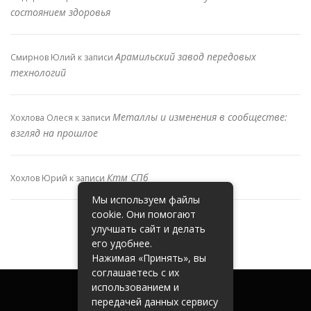
состоянием здоровья
Арамильский завод передовых
Смирнов Юлий
к записи
технологий
Металлы и изменения в сообществе:
Хохлова Олеся
к записи
взгляд на прошлое
Ктм СПб
Хохлов Юрий
к записи
Мы используем файлы
cookie. Они помогают
улучшать сайт и делать
его удобнее.
Нажимая «Принять», вы
соглашаетесь с их
использованием и
передачей данных сервису