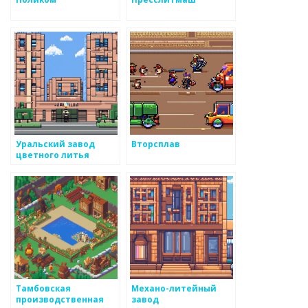
Уральский завод
Вторсплав
цветного литья
Тамбовская
Механо-литейный
производственная
завод