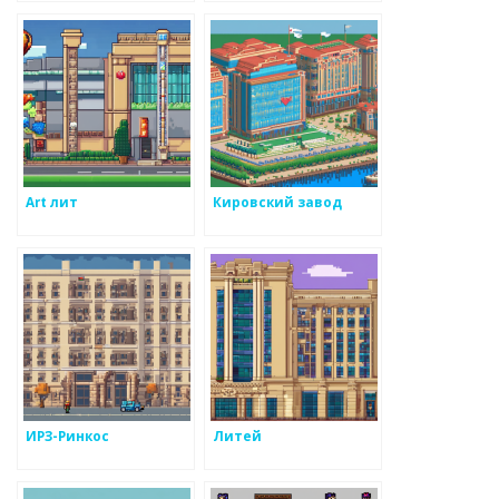
компания
Art лит
Кировский завод
ИРЗ-Ринкос
Литей