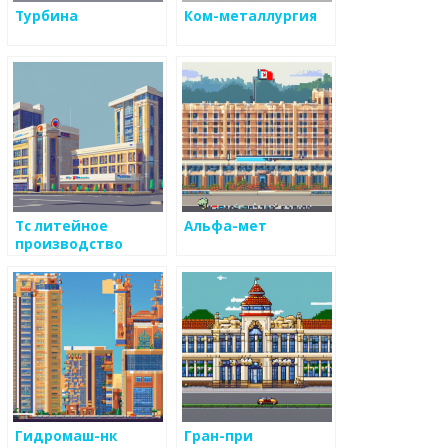
Турбина
Ком-металлургия
Тс литейное
Альфа-мет
производство
Гидромаш-нк
Гран-при