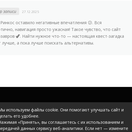
р записи
27.12.2025
Ринкос оставило негативные впечатления 😕. Вся
ично, навигация просто ужасная! Такое чувство, что сайт
завров 🦖. Найти нужное что-то — настоящая квест-загадка
т лучше, а пока лучше поискать альтернативы.
Мы используем файлы cookie. Они помогают улучшать сайт и
делать его удобнее.
Нажимая «Принять», вы соглашаетесь с их использованием и
передачей данных сервису веб-аналитики. Если нет — измените