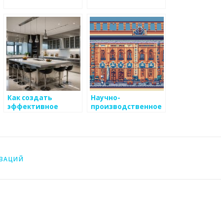
Как создать
Научно-
эффективное
производственное
взаимодействие
предприятие
между отделами в
компании по
металлоизделиям
ИЗАЦИЙ
”