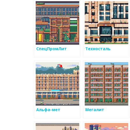
СпецПромЛит
Техносталь
Альфа-мет
Мегалит