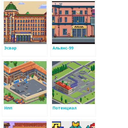
создания системы
взаимодействия с
клиентами
металоизделий
Эсвар
Альянс-99
Нпп
Потенциал