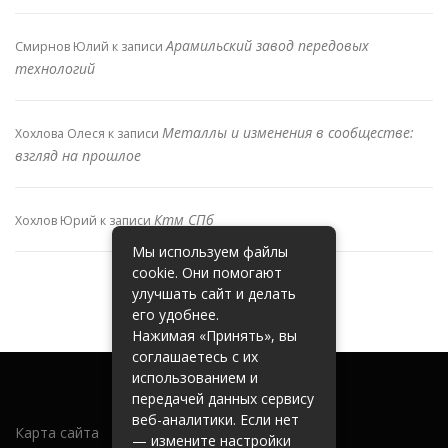
Арамильский завод передовых
Смирнов Юлий
к записи
технологий
Металлы и изменения в сообществе:
Хохлова Олеся
к записи
взгляд на прошлое
Ктм СПб
Хохлов Юрий
к записи
Мы используем файлы
cookie. Они помогают
улучшать сайт и делать
его удобнее.
Нажимая «Принять», вы
соглашаетесь с их
использованием и
передачей данных сервису
веб-аналитики. Если нет
Карта сайта
— измените настройки