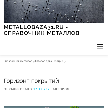
Перейти к содержимому
METALLOBAZA31.RU -
СПРАВОЧНИК МЕТАЛЛОВ
Меню
Справочник металлов
»
Каталог организаций
В ПРОМЫШЛЕННОСТИ
В СТРОИТЕЛЬСТВЕ
Горизонт покрытий
МЕТАЛЛЫ И ОКРУЖАЮЩАЯ СРЕДА
ОПУБЛИКОВАНО
17.12.2025
АВТОРОМ
ПРИМЕНЕНИЕ МЕТАЛЛОВ