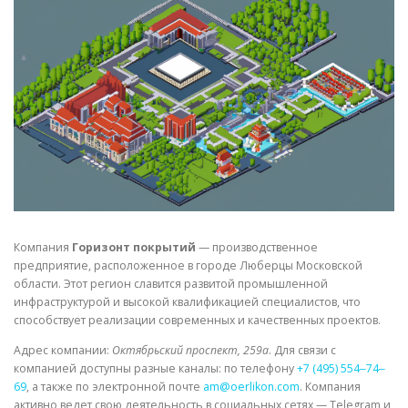
СВОЙСТВА МЕТАЛЛОВ
СОРТА МЕТАЛЛОВ
СТАТЬИ
Компания
Горизонт покрытий
— производственное
предприятие, расположенное в городе Люберцы Московской
области. Этот регион славится развитой промышленной
инфраструктурой и высокой квалификацией специалистов, что
способствует реализации современных и качественных проектов.
Адрес компании:
Октябрьский проспект, 259а
. Для связи с
компанией доступны разные каналы: по телефону
+7 (495) 554‒74‒
69
, а также по электронной почте
am@oerlikon.com
. Компания
активно ведет свою деятельность в социальных сетях — Telegram и