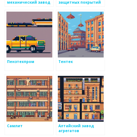
механический завод
защитных покрытий
для металлоизделий
Пензтехпром
Тентек
Самлит
Алтайский завод
агрегатов