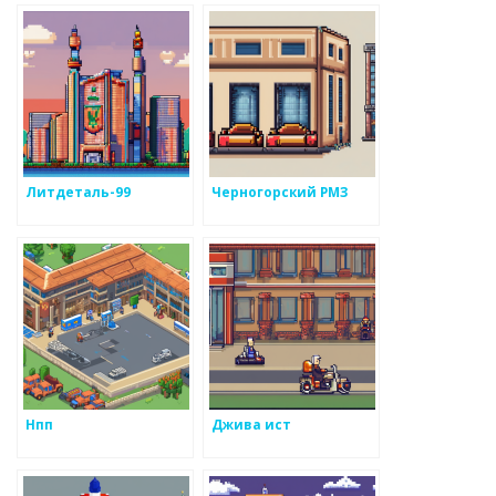
Литдеталь-99
Черногорский РМЗ
Нпп
Джива ист