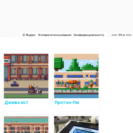
Джива ист
Протон-Пм