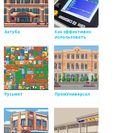
Ахтуба
Как эффективно
использовать
маркетинговые
связи для развития
бизнеса в сфере
металоизделий
Русьмет
ПромУниверсал