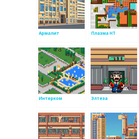
Армалит
Плазма НТ
Интерком
Элтеза