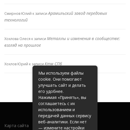
Арамильский завод передовых
Смирнов Юлий
к записи
технологий
Металлы и изменения в сообществе:
Хохлова Олеся
к записи
взгляд на прошлое
Ктм СПб
Хохлов Юрий
к записи
Мы используем файлы
cookie. Они помогают
улучшать сайт и делать
его удобнее.
Нажимая «Принять», вы
соглашаетесь с их
использованием и
передачей данных сервису
веб-аналитики. Если нет
Карта сайта
— измените настройки