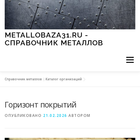
Перейти к содержимому
METALLOBAZA31.RU -
СПРАВОЧНИК МЕТАЛЛОВ
Меню
Справочник металлов
»
Каталог организаций
В ПРОМЫШЛЕННОСТИ
В СТРОИТЕЛЬСТВЕ
Горизонт покрытий
МЕТАЛЛЫ И ОКРУЖАЮЩАЯ СРЕДА
ОПУБЛИКОВАНО
21.02.2026
АВТОРОМ
ПРИМЕНЕНИЕ МЕТАЛЛОВ