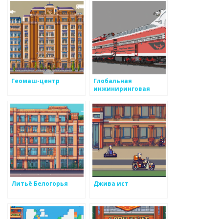
Геомаш-центр
Глобальная
инжиниринговая
компания
Литьё Белогорья
Джива ист