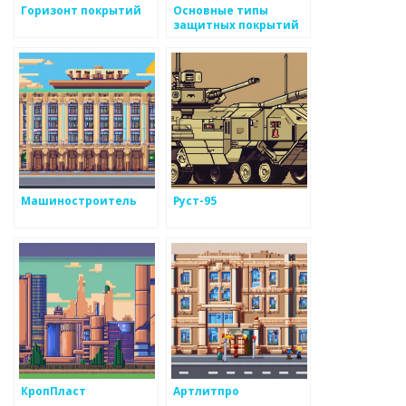
Горизонт покрытий
Основные типы
защитных покрытий
для металлоизделий
Машиностроитель
Руст-95
КропПласт
Артлитпро