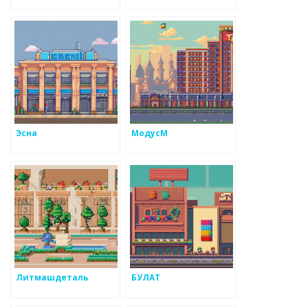
Эсна
МодусМ
Литмашдеталь
БУЛАТ