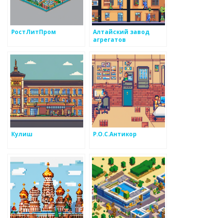
РостЛитПром
Алтайский завод
агрегатов
Кулиш
Р.О.С.Антикор