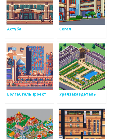
Ахтуба
Сегал
ВолгаСтальПроект
Уралзаказдеталь