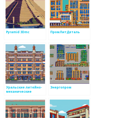
Pyramid 3Dmc
ПромЛитДеталь
Уральские литейно-
Энергопром
механические
мастерские