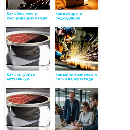
Как обеспечить
Как выбирать
координацию между
подходящие
различными
технологии для
отделами для
автоматизации
эффективного
процессов в
продвижения
производстве
металоизделий
металоизделий
Как построить
Как минимизировать
актуальную
риски перерасхода
информационную
ресурсов для бизнеса
коммуникацию в
в сфере
сфере
металоизделий
металоизделий