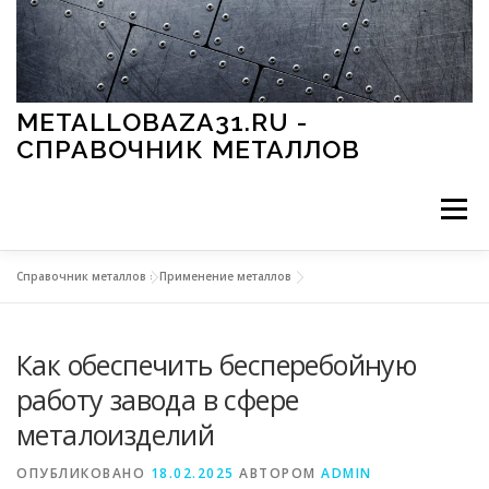
Перейти к содержимому
METALLOBAZA31.RU -
СПРАВОЧНИК МЕТАЛЛОВ
Меню
Справочник металлов
»
Применение металлов
В ПРОМЫШЛЕННОСТИ
В СТРОИТЕЛЬСТВЕ
Как обеспечить бесперебойную
МЕТАЛЛЫ И ОКРУЖАЮЩАЯ СРЕДА
работу завода в сфере
металоизделий
ПРИМЕНЕНИЕ МЕТАЛЛОВ
ОПУБЛИКОВАНО
18.02.2025
АВТОРОМ
ADMIN