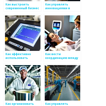
Как выстроить
Как управлять
современный бизнес
инновациями в
в сфере metals
обработке
металоизделий
Как эффективно
Как вести
использовать
координацию между
маркетинговые связи
различными
для развития
регионами для
бизнеса в сфере
поставок
металоизделий
металоизделий
Как организовать
Как управлять