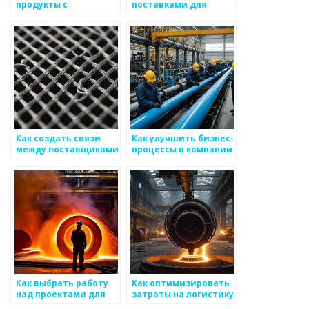
продукты с
поставками для
устойчивыми
бизнеса по
концепциями в сфере
производству
металоизделий
металоизделий
Как создать связи
Как улучшить бизнес-
между поставщиками
процессы в компании
и производителями
по производству
металоизделий
металлоизделий
Как выбрать работу
Как оптимизировать
над проектами для
затраты на логистику
эффективного
в бизнесе по