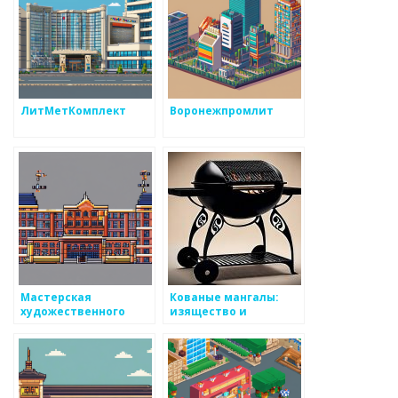
ЛитМетКомплект
Воронежпромлит
Мастерская
Кованые мангалы:
художественного
изящество и
литья
функциональность в
одном изделии