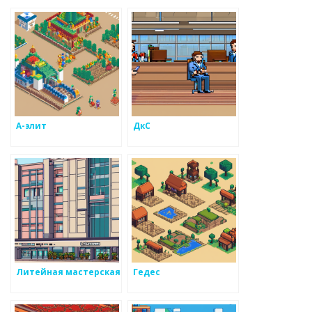
А-элит
ДкС
Литейная мастерская
Гедес