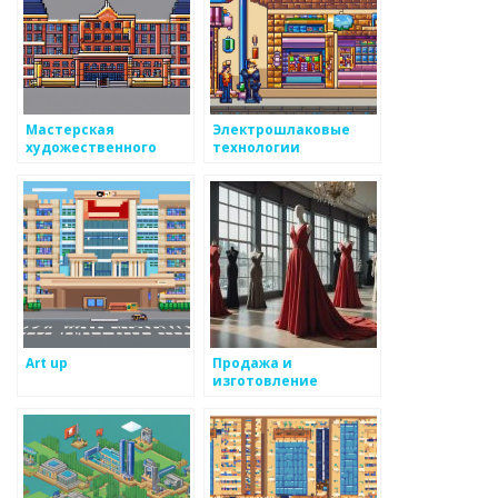
Мастерская
Электрошлаковые
художественного
технологии
литья
Art up
Продажа и
изготовление
демонстрационных
манекенов на заказ
Mannequin Russia