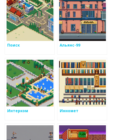
Поиск
Альянс-99
Интерком
Инномет