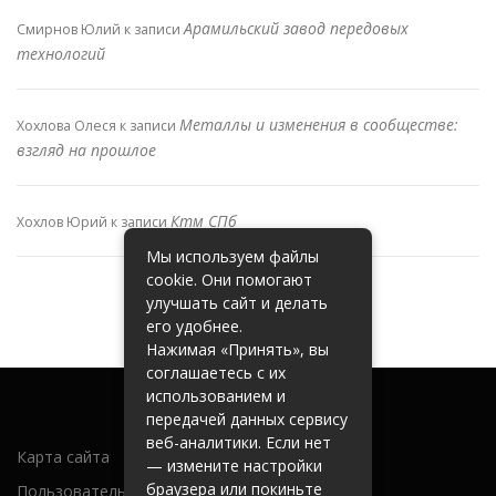
Арамильский завод передовых
Смирнов Юлий
к записи
технологий
Металлы и изменения в сообществе:
Хохлова Олеся
к записи
взгляд на прошлое
Ктм СПб
Хохлов Юрий
к записи
Мы используем файлы
cookie. Они помогают
улучшать сайт и делать
его удобнее.
Нажимая «Принять», вы
соглашаетесь с их
использованием и
передачей данных сервису
веб-аналитики. Если нет
Карта сайта
— измените настройки
браузера или покиньте
Пользовательское соглашение