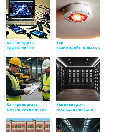
Как наладить
Как
эффективные
взаимодействовать с
международные
молодежными
контактные лица для
инициативами в
работы с
металлургии
металоизделиями
Как продвигать
Как проводить
металлоизделия на
исследования для
онлайн-платформах
металлоизделий на
цифровых рынках