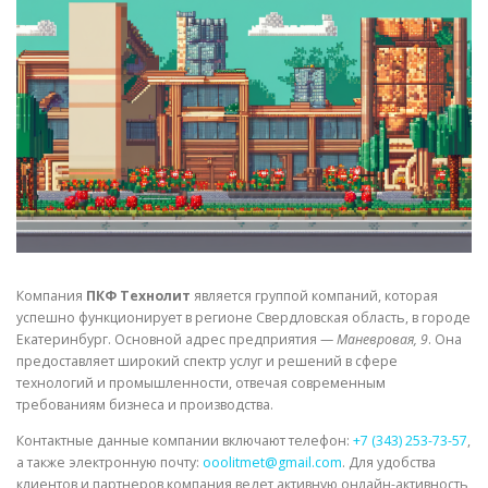
СВОЙСТВА МЕТАЛЛОВ
СОРТА МЕТАЛЛОВ
СТАТЬИ
Компания
ПКФ Технолит
является группой компаний, которая
успешно функционирует в регионе Свердловская область, в городе
Екатеринбург. Основной адрес предприятия —
Маневровая, 9
. Она
предоставляет широкий спектр услуг и решений в сфере
технологий и промышленности, отвечая современным
требованиям бизнеса и производства.
Контактные данные компании включают телефон:
+7 (343) 253-73-57
,
а также электронную почту:
ooolitmet@gmail.com
. Для удобства
клиентов и партнеров компания ведет активную онлайн-активность