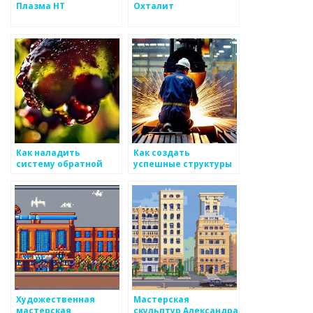
Плазма НТ
Охталит
Как наладить
Как создать
систему обратной
успешные структуры
связи для
для творческой
сворачиваний по
ответственности по
металлоизделиям
сфере
металлоизделий
Художественная
Мастерская
мастерская
скульптур Александра