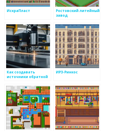
ИскраПласт
Ростовский литейный
завод
Как создавать
ИРЗ-Ринкос
источники обратной
связи для улучшения
продукции из
металлоизделий