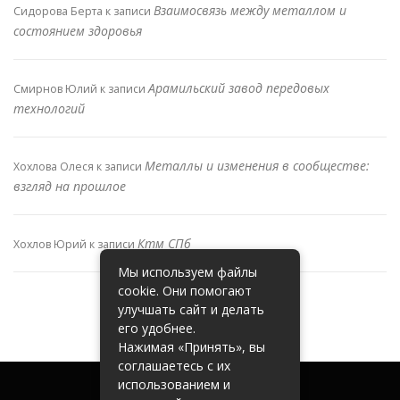
Взаимосвязь между металлом и
Сидорова Берта
к записи
состоянием здоровья
Арамильский завод передовых
Смирнов Юлий
к записи
технологий
Металлы и изменения в сообществе:
Хохлова Олеся
к записи
взгляд на прошлое
Ктм СПб
Хохлов Юрий
к записи
Мы используем файлы
cookie. Они помогают
улучшать сайт и делать
его удобнее.
Нажимая «Принять», вы
соглашаетесь с их
использованием и