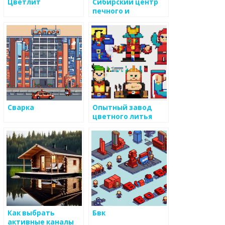
Цветлит
Сибирский центр
печного и
каминного литья
Сварка
Опытный завод
цветного литья
Как выбрать
Бвк
активные каналы