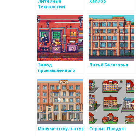
Литейные
Калибр
Технологии
Завод
Литьё Белогорья
промышленного
литья
Монументскульптура
Сервис-Продукт