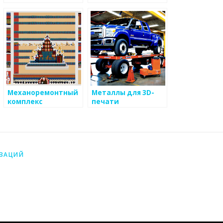
для доставки
информации о
производстве
металоизделий
Механоремонтный
Металлы для 3D-
комплекс
печати
ИЗАЦИЙ