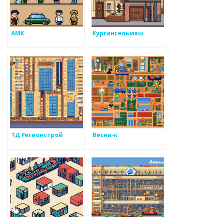
АМК
Кургансельмаш
ТД Регионстрой
Весна-к