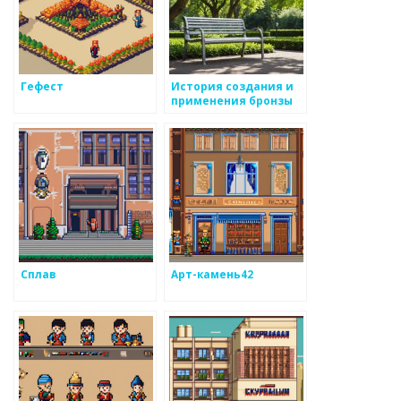
Гефест
История создания и
применения бронзы
Сплав
Арт-камень42