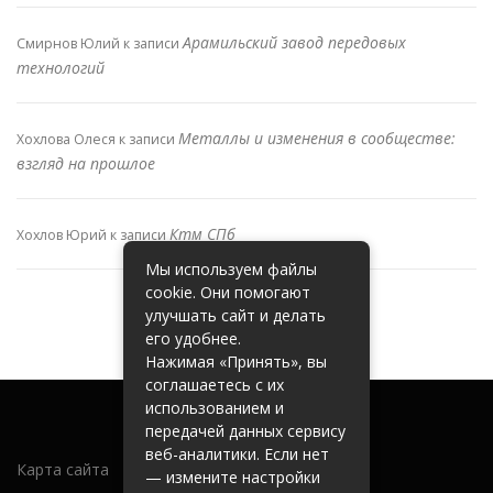
Арамильский завод передовых
Смирнов Юлий
к записи
технологий
Металлы и изменения в сообществе:
Хохлова Олеся
к записи
взгляд на прошлое
Ктм СПб
Хохлов Юрий
к записи
Мы используем файлы
cookie. Они помогают
улучшать сайт и делать
его удобнее.
Нажимая «Принять», вы
соглашаетесь с их
использованием и
передачей данных сервису
веб-аналитики. Если нет
Карта сайта
— измените настройки