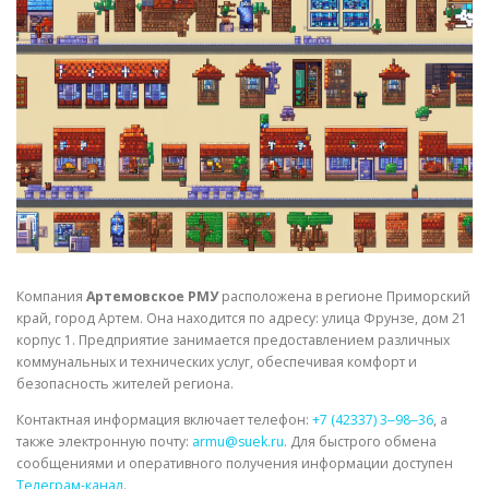
СВОЙСТВА МЕТАЛЛОВ
СОРТА МЕТАЛЛОВ
СТАТЬИ
Компания
Артемовское РМУ
расположена в регионе Приморский
край, город Артем. Она находится по адресу: улица Фрунзе, дом 21
корпус 1. Предприятие занимается предоставлением различных
коммунальных и технических услуг, обеспечивая комфорт и
безопасность жителей региона.
Контактная информация включает телефон:
+7 (42337) 3‒98‒36
, а
также электронную почту:
armu@suek.ru
. Для быстрого обмена
сообщениями и оперативного получения информации доступен
Телеграм-канал
.