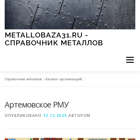
Перейти к содержимому
METALLOBAZA31.RU -
СПРАВОЧНИК МЕТАЛЛОВ
Меню
Справочник металлов
»
Каталог организаций
В ПРОМЫШЛЕННОСТИ
В СТРОИТЕЛЬСТВЕ
Артемовское РМУ
МЕТАЛЛЫ И ОКРУЖАЮЩАЯ СРЕДА
ОПУБЛИКОВАНО
13.12.2025
АВТОРОМ
ПРИМЕНЕНИЕ МЕТАЛЛОВ