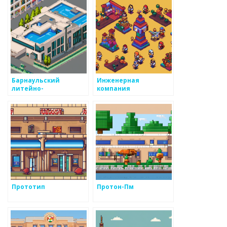
Барнаульский
Инженерная
литейно-
компания
механический завод
Прототип
Протон-Пм