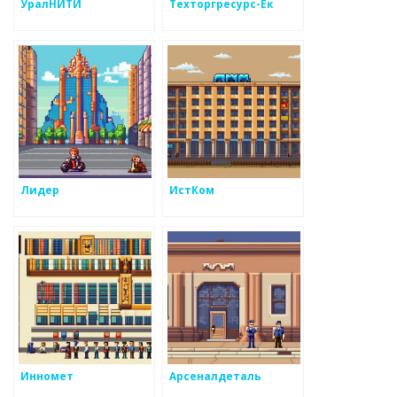
УралНИТИ
Техторгресурс-Ек
Лидер
ИстКом
Инномет
Арсеналдеталь