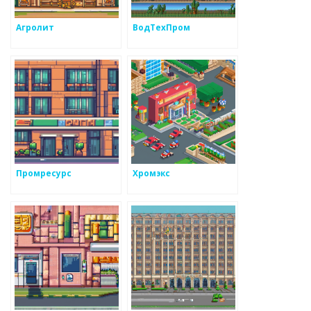
Агролит
ВодТехПром
Промресурс
Хромэкс