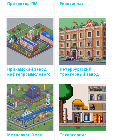
Протектор-ПМ
Реактопласт
Прикамский завод
Петербургский
нефтепромыслового
тракторный завод
оборудования
Металлург-Омск
Техносервис