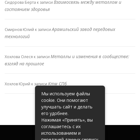
Взаимосвязь между металлом и
Сидорова Берта
к записи
состоянием здоровья
Арамильский завод передовых
Смирнов Юлий
к записи
технологий
Металлы и изменения в сообществе:
Хохлова Олеся
к записи
взгляд на прошлое
Ктм СПб
Хохлов Юрий
к записи
Мы используем файлы
cookie. Они помогают
улучшать сайт и делать
его удобнее.
Нажимая «Принять», вы
соглашаетесь с их
использованием и
передачей данных сервису