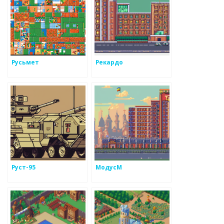
Русьмет
Рекардо
Руст-95
МодусМ