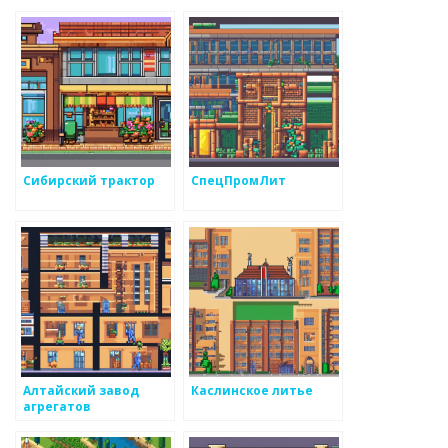
Сибирский трактор
СпецПромЛит
Алтайский завод
Каслинское литье
агрегатов