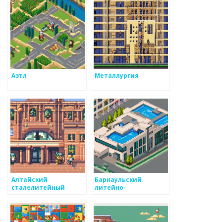
Азтл
Металлургия
Алтайский
Барнаульский
сталелитейный
литейно-
завод
механический завод