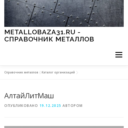
Перейти к содержимому
METALLOBAZA31.RU -
СПРАВОЧНИК МЕТАЛЛОВ
Меню
Справочник металлов
»
Каталог организаций
В ПРОМЫШЛЕННОСТИ
В СТРОИТЕЛЬСТВЕ
АлтайЛитМаш
МЕТАЛЛЫ И ОКРУЖАЮЩАЯ СРЕДА
ОПУБЛИКОВАНО
19.12.2025
АВТОРОМ
ПРИМЕНЕНИЕ МЕТАЛЛОВ