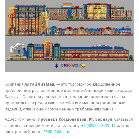
СВОЙСТВА МЕТАЛЛОВ
СОРТА МЕТАЛЛОВ
СТАТЬИ
Компания
АлтайЛитМаш
— это торгово-производственное
предприятие, расположенное в регионе Алтайский край, в городе
Барнаул. Основная деятельность компании ориентирована на
производство и реализацию литейных и машиностроительных
изделий, отвечающих современным требованиям рынка.
Адрес компании:
проспект Космонавтов, 91, Барнаул
. Связаться
с представителями можно по телефону:
+7 (3852) 50‒35‒17
или по
электронной почте:
256819@bk.ru
.