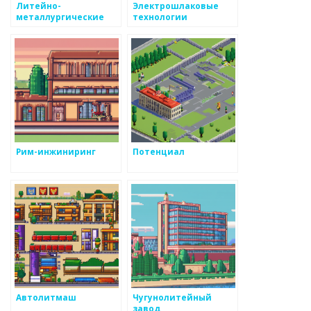
Литейно-
Электрошлаковые
металлургические
технологии
технологии
Рим-инжиниринг
Потенциал
Автолитмаш
Чугунолитейный
завод