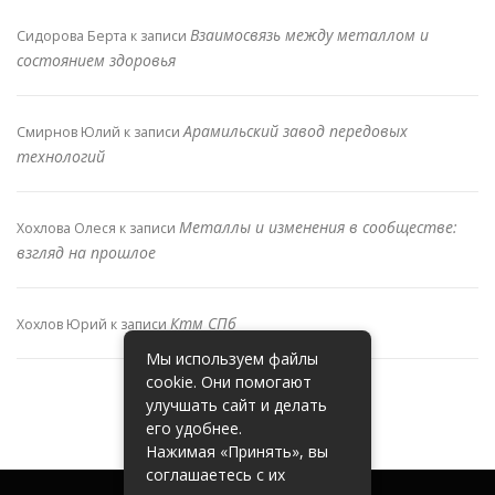
Взаимосвязь между металлом и
Сидорова Берта
к записи
состоянием здоровья
Арамильский завод передовых
Смирнов Юлий
к записи
технологий
Металлы и изменения в сообществе:
Хохлова Олеся
к записи
взгляд на прошлое
Ктм СПб
Хохлов Юрий
к записи
Мы используем файлы
cookie. Они помогают
улучшать сайт и делать
его удобнее.
Нажимая «Принять», вы
соглашаетесь с их