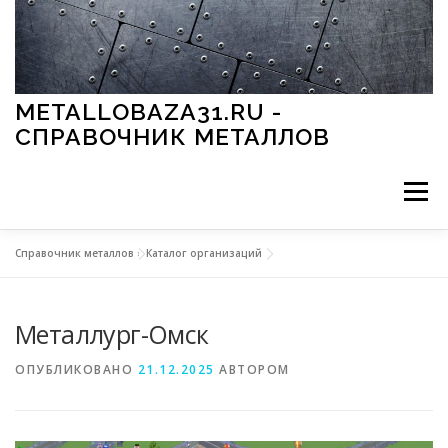
Перейти к содержимому
METALLOBAZA31.RU -
СПРАВОЧНИК МЕТАЛЛОВ
Меню
Справочник металлов
»
Каталог организаций
В ПРОМЫШЛЕННОСТИ
В СТРОИТЕЛЬСТВЕ
Металлург-Омск
МЕТАЛЛЫ И ОКРУЖАЮЩАЯ СРЕДА
ОПУБЛИКОВАНО
21.12.2025
АВТОРОМ
ПРИМЕНЕНИЕ МЕТАЛЛОВ