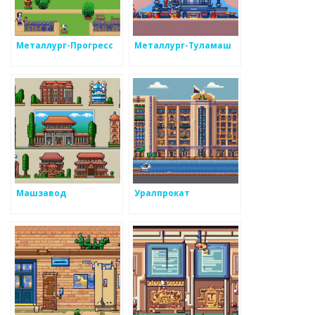
Металлург-Прогресс
Металлург-Туламаш
Машзавод
Уралпрокат