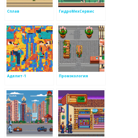
Сплав
ГидроМехСервис
Аделит-1
Промэкология