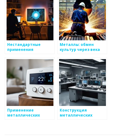
Нестандартные
Металлы: обмен
применения
культур через века
вторичных
металлических
отходов
Применение
Конструкция
металлических
металлических
проводов в
профилей
электротехнике