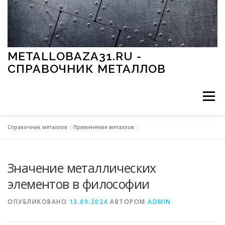
Перейти к содержимому
METALLOBAZA31.RU -
СПРАВОЧНИК МЕТАЛЛОВ
Меню
Справочник металлов
»
Применение металлов
В ПРОМЫШЛЕННОСТИ
В СТРОИТЕЛЬСТВЕ
Значение металлических
МЕТАЛЛЫ И ОКРУЖАЮЩАЯ СРЕДА
элементов в философии
ОПУБЛИКОВАНО
13.09.2024
АВТОРОМ
ADMIN
ПРИМЕНЕНИЕ МЕТАЛЛОВ