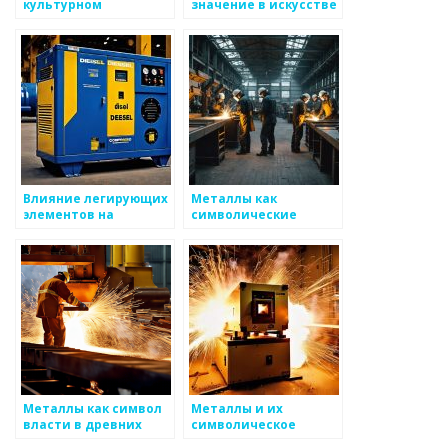
культурном
значение в искусстве
наследии: история и
комиксов
значение
Влияние легирующих
Металлы как
элементов на
символические
свойства сталей
объекты и их
значение
Металлы как символ
Металлы и их
власти в древних
символическое
культурах
значение в религии