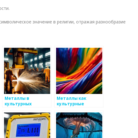
ости.
символическое значение в религии, отражая разнообразие
Металлы в
Металлы как
культурных
культурные
традициях разных
символы
народов