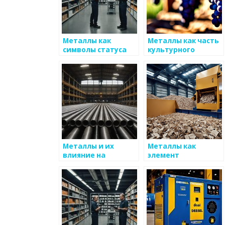
Металлы как
Металлы как часть
символы статуса
культурного
диалога
Металлы и их
Металлы как
влияние на
элемент
литературу
культурного
обмена