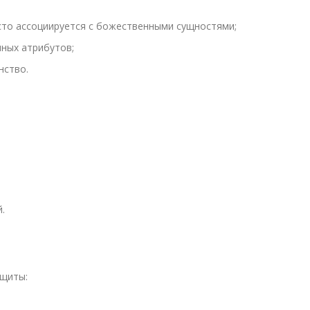
сто ассоциируется с божественными сущностями;
ных атрибутов;
нство.
.
ащиты: