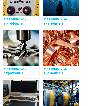
Металлы как
Металлы и их
артефакты
значение в
культуры
искусстве комиксов
Металлы как
Металлы и их
отражение
значение в
культурной
справедливом
идентичности
сообществе