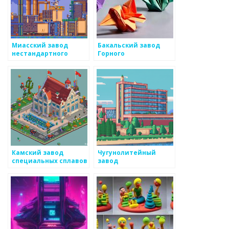
Миасский завод
Бакальский завод
нестандартного
Горного
оборудования
Оборудования
Камский завод
Чугунолитейный
специальных сплавов
завод