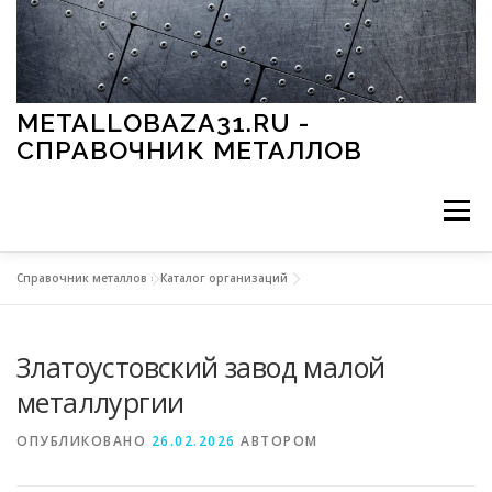
Перейти к содержимому
METALLOBAZA31.RU -
СПРАВОЧНИК МЕТАЛЛОВ
Меню
Справочник металлов
»
Каталог организаций
В ПРОМЫШЛЕННОСТИ
В СТРОИТЕЛЬСТВЕ
Златоустовский завод малой
МЕТАЛЛЫ И ОКРУЖАЮЩАЯ СРЕДА
металлургии
ОПУБЛИКОВАНО
26.02.2026
АВТОРОМ
ПРИМЕНЕНИЕ МЕТАЛЛОВ