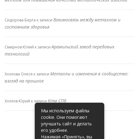
Взаимосвязь между металлом и
Сидорова Берта
к записи
состоянием здоровья
Арамильский завод передовых
Смирнов Юлий
к записи
технологий
Металлы и изменения в сообществе:
Хохлова Олеся
к записи
взгляд на прошлое
Ктм СПб
Хохлов Юрий
к записи
Мы используем файлы
cookie. Они помогают
улучшать сайт и делать
его удобнее.
Нажимая «Принять», вы