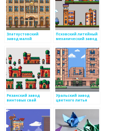
Златоустовский
Псковский литейный
завод малой
механический завод
металлургии
Рязанский завод
Уральский завод
винтовых свай
цветного литья