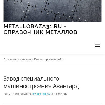
Перейти к содержимому
METALLOBAZA31.RU -
СПРАВОЧНИК МЕТАЛЛОВ
Меню
Справочник металлов
»
Каталог организаций
В ПРОМЫШЛЕННОСТИ
В СТРОИТЕЛЬСТВЕ
Завод специального
МЕТАЛЛЫ И ОКРУЖАЮЩАЯ СРЕДА
машиностроения Авангард
ОПУБЛИКОВАНО
02.03.2026
АВТОРОМ
ПРИМЕНЕНИЕ МЕТАЛЛОВ