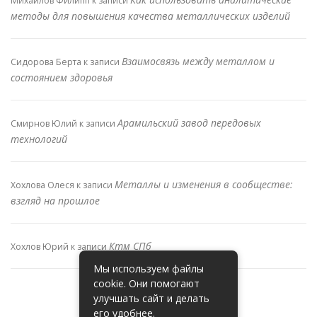
Михайлов Филипп
к записи
методы для повышения качества металлических изделий
Взаимосвязь между металлом и
Сидорова Берта
к записи
состоянием здоровья
Арамильский завод передовых
Смирнов Юлий
к записи
технологий
Металлы и изменения в сообществе:
Хохлова Олеся
к записи
взгляд на прошлое
Ктм СПб
Хохлов Юрий
к записи
Мы используем файлы
cookie. Они помогают
улучшать сайт и делать
его удобнее.