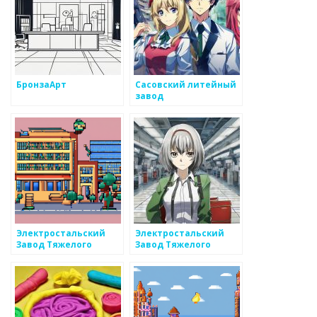
БронзаАрт
Сасовский литейный
завод
Электростальский
Электростальский
Завод Тяжелого
Завод Тяжелого
Машиностроения
Машиностроения