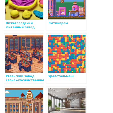
Нижегородский
Литинпром
Литейный Завод
Рязанский завод
Уралстальмаш
сельскохозяйственного
машиностроения