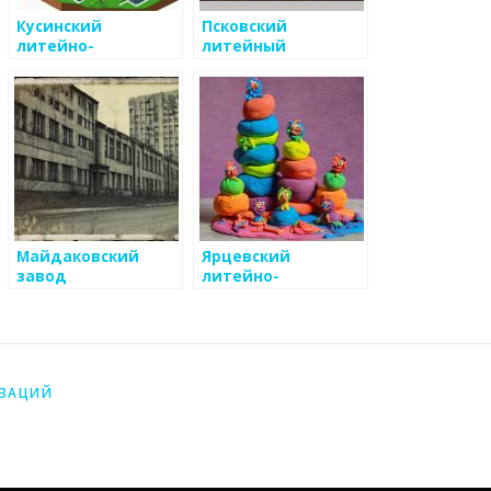
Кусинский
Псковский
литейно-
литейный
машиностроительный
механический
завод
завод
Майдаковский
Ярцевский
завод
литейно-
прокатный завод
ИЗАЦИЙ