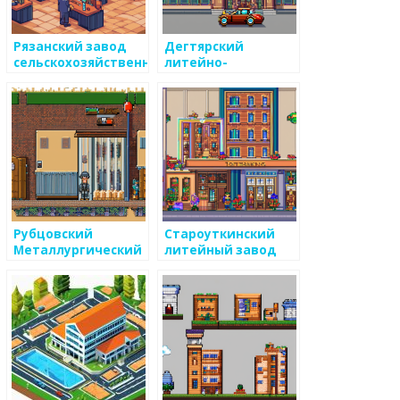
Рязанский завод
Дегтярский
сельскохозяйственного
литейно-
машиностроения
механический
завод
Рубцовский
Староуткинский
ый
Металлургический
литейный завод
Завод