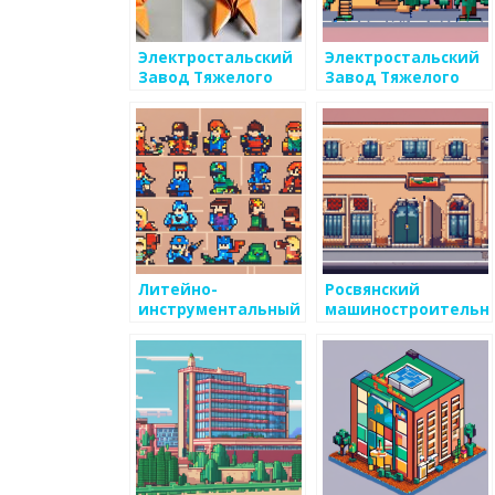
Электростальский
Электростальский
Завод Тяжелого
Завод Тяжелого
Машиностроения
Машиностроения
Литейно-
Росвянский
инструментальный
машиностроительн
завод
завод