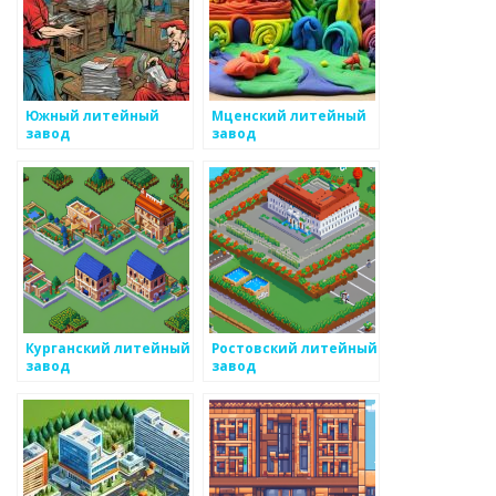
Южный литейный
Мценский литейный
завод
завод
Курганский литейный
Ростовский литейный
завод
завод