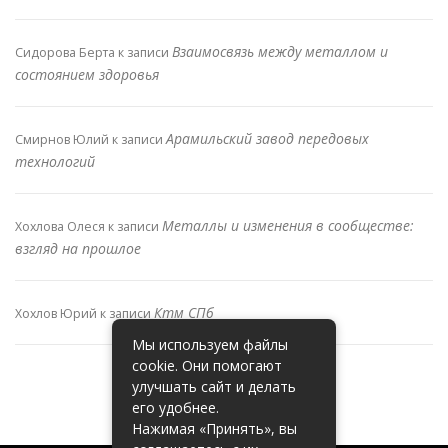
Взаимосвязь между металлом и
Сидорова Берта
к записи
состоянием здоровья
Арамильский завод передовых
Смирнов Юлий
к записи
технологий
Металлы и изменения в сообществе:
Хохлова Олеся
к записи
взгляд на прошлое
Ктм СПб
Хохлов Юрий
к записи
Мы используем файлы
cookie. Они помогают
улучшать сайт и делать
его удобнее.
Нажимая «Принять», вы