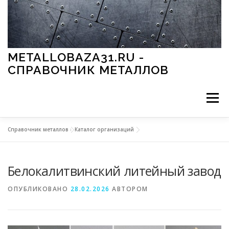
Перейти к содержимому
METALLOBAZA31.RU -
СПРАВОЧНИК МЕТАЛЛОВ
Меню
Справочник металлов
»
Каталог организаций
В ПРОМЫШЛЕННОСТИ
В СТРОИТЕЛЬСТВЕ
Белокалитвинский литейный завод
МЕТАЛЛЫ И ОКРУЖАЮЩАЯ СРЕДА
ОПУБЛИКОВАНО
28.02.2026
АВТОРОМ
ПРИМЕНЕНИЕ МЕТАЛЛОВ