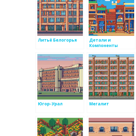
Литьё Белогорья
Детали и
Компоненты
Югор-Урал
Мегалит