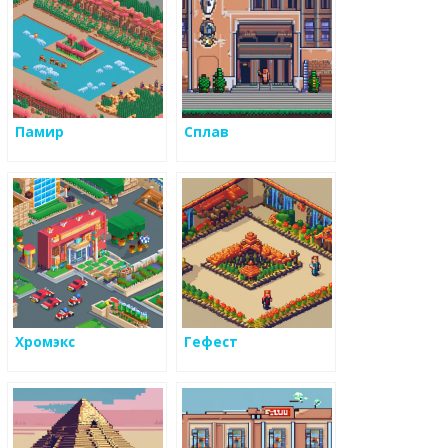
Памир
Сплав
Хромэкс
Гефест