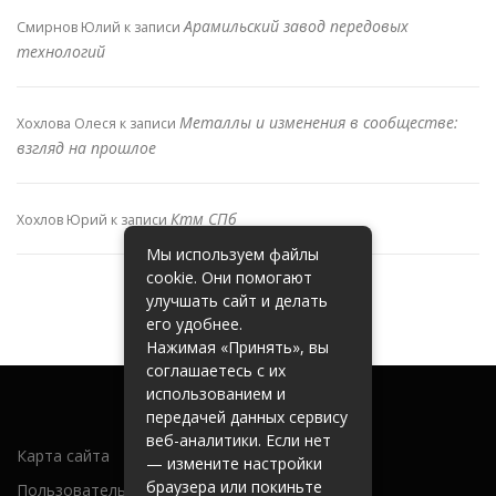
Арамильский завод передовых
Смирнов Юлий
к записи
технологий
Металлы и изменения в сообществе:
Хохлова Олеся
к записи
взгляд на прошлое
Ктм СПб
Хохлов Юрий
к записи
Мы используем файлы
cookie. Они помогают
улучшать сайт и делать
его удобнее.
Нажимая «Принять», вы
соглашаетесь с их
использованием и
передачей данных сервису
веб-аналитики. Если нет
Карта сайта
— измените настройки
браузера или покиньте
Пользовательское соглашение