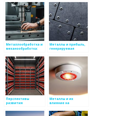
Металлообработка и
Металлы и прибыль,
механообработка:
генерируемая
ключевые аспекты и
отраслью
преимущества
Перспективы
Металлы и их
развития
влияние на
металлообрабатывающей
глобальную
промышленности
экономику