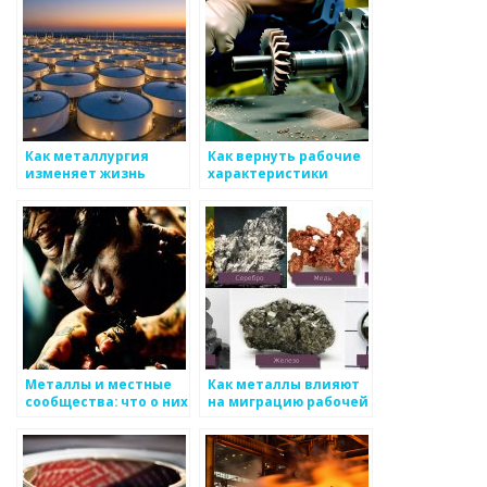
Как металлургия
Как вернуть рабочие
изменяет жизнь
характеристики
простых людей
червячным фрезам,
которые производит
Московский
инструментальный
завод
Металлы и местные
Как металлы влияют
сообщества: что о них
на миграцию рабочей
нужно знать
силы