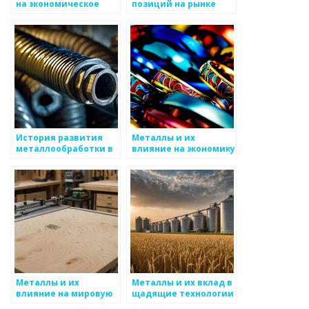
на экономическое
позиций на рынке
развитие страны
металлов
История развития
Металлы и их
металлообработки в
влияние на экономику
России
стран
Металлы и их
Металлы и их вклад в
влияние на мировую
щадящие технологии
экономику