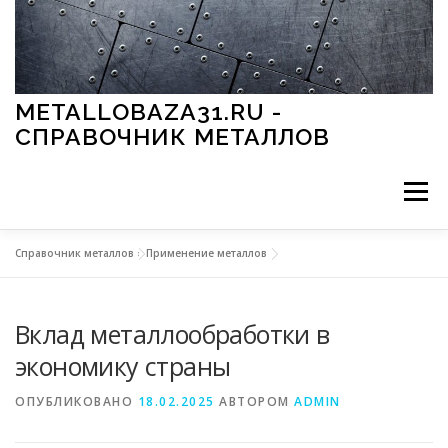
Перейти к содержимому
METALLOBAZA31.RU -
СПРАВОЧНИК МЕТАЛЛОВ
Меню
Справочник металлов
»
Применение металлов
В ПРОМЫШЛЕННОСТИ
В СТРОИТЕЛЬСТВЕ
Вклад металлообработки в
МЕТАЛЛЫ И ОКРУЖАЮЩАЯ СРЕДА
экономику страны
ОПУБЛИКОВАНО
18.02.2025
АВТОРОМ
ADMIN
ПРИМЕНЕНИЕ МЕТАЛЛОВ