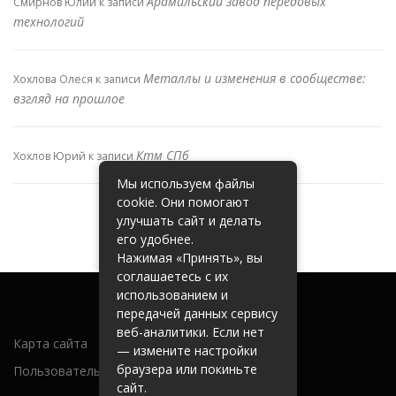
Арамильский завод передовых
Смирнов Юлий
к записи
технологий
Металлы и изменения в сообществе:
Хохлова Олеся
к записи
взгляд на прошлое
Ктм СПб
Хохлов Юрий
к записи
Мы используем файлы
cookie. Они помогают
улучшать сайт и делать
его удобнее.
Нажимая «Принять», вы
соглашаетесь с их
использованием и
передачей данных сервису
веб-аналитики. Если нет
Карта сайта
— измените настройки
браузера или покиньте
Пользовательское соглашение
сайт.