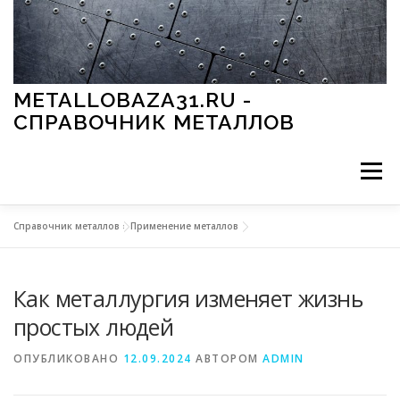
Перейти к содержимому
METALLOBAZA31.RU -
СПРАВОЧНИК МЕТАЛЛОВ
Меню
Справочник металлов
»
Применение металлов
В ПРОМЫШЛЕННОСТИ
В СТРОИТЕЛЬСТВЕ
Как металлургия изменяет жизнь
МЕТАЛЛЫ И ОКРУЖАЮЩАЯ СРЕДА
простых людей
ОПУБЛИКОВАНО
12.09.2024
АВТОРОМ
ADMIN
ПРИМЕНЕНИЕ МЕТАЛЛОВ