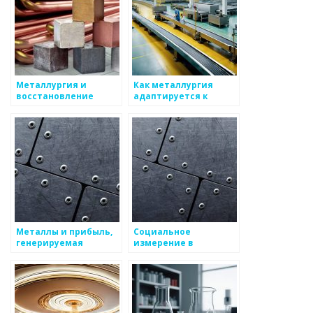
Металлургия и
Как металлургия
восстановление
адаптируется к
экосистем
современным
вызовам
Металлы и прибыль,
Социальное
генерируемая
измерение в
отраслью
металлургической
отрасли