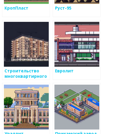
КропПласт
Руст-95
Строительство
Евролит
многоквартирного
дома: от
фундамента до
финальной
отделки
Ураллит
Прикамский завод