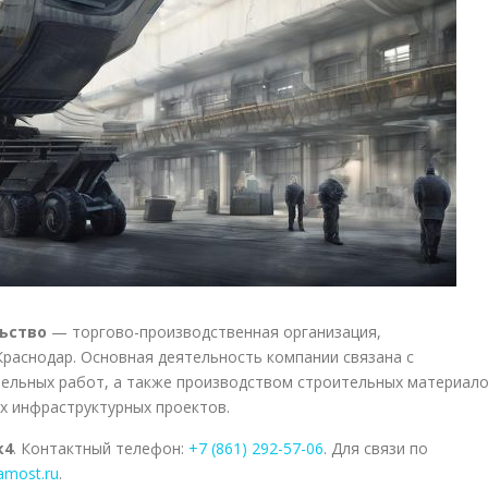
ьство
— торгово-производственная организация,
Краснодар. Основная деятельность компании связана с
ельных работ, а также производством строительных материал
ых инфраструктурных проектов.
к4
. Контактный телефон:
+7 (861) 292-57-06
. Для связи по
amost.ru
.