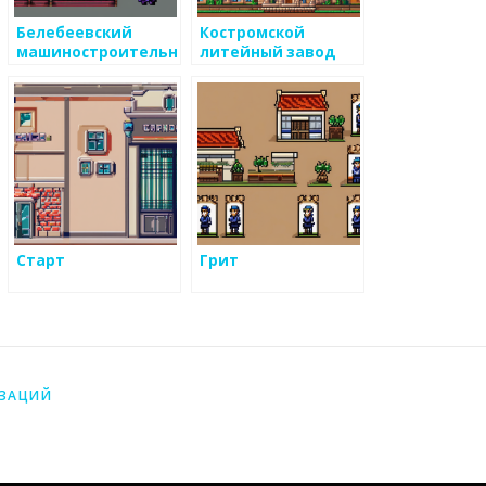
Белебеевский
Костромской
машиностроительный
литейный завод
завод
Старт
Грит
ИЗАЦИЙ