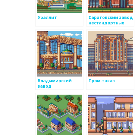
Ураллит
Саратовский завод
нестандартных
изделий
Владимирский
Пром-заказ
завод
прецизионных
сплавов