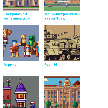
Костромской
Машиностроительный
литейный дом
завод Труд
Атрикс
Руст-95