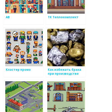
АВ
ТК Теплокомплект
Кластер промо
Как избежать брака
при производстве
металлоизделий