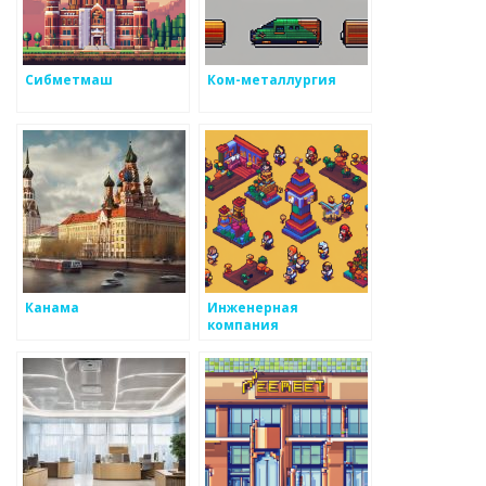
Сибметмаш
Ком-металлургия
Канама
Инженерная
компания