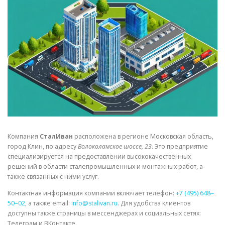
СВОЙСТВА МЕТАЛЛОВ
СОРТА МЕТАЛЛОВ
СТАТЬИ
Компания
СталИван
расположена в регионе Московская область,
город Клин, по адресу
Волоколамское шоссе, 23
. Это предприятие
специализируется на предоставлении высококачественных
решений в области сталепромышленных и монтажных работ, а
также связанных с ними услуг.
Контактная информация компании включает телефон:
+7 (495) 648‒
50‒02
, а также email:
info@stalivan.ru
. Для удобства клиентов
доступны также страницы в мессенджерах и социальных сетях:
Телеграм и ВКонтакте.