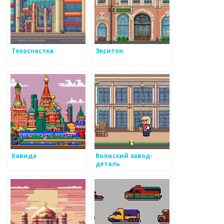
Техоснастка
Экситон
Кавида
Волжский завод-
деталь