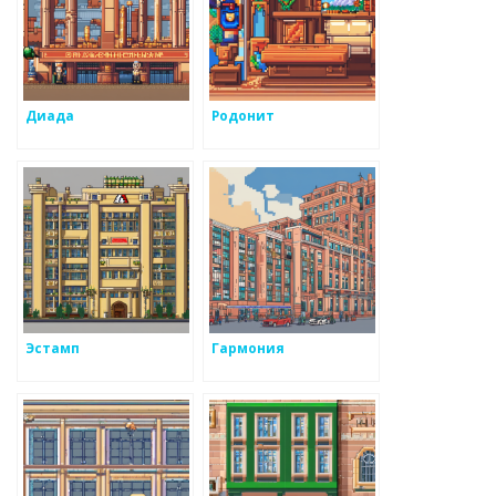
Диада
Родонит
Эстамп
Гармония