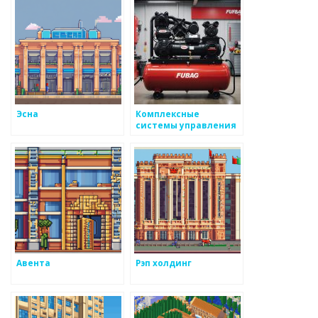
Эсна
Комплексные
системы управления
в металлургии
Авента
Рэп холдинг