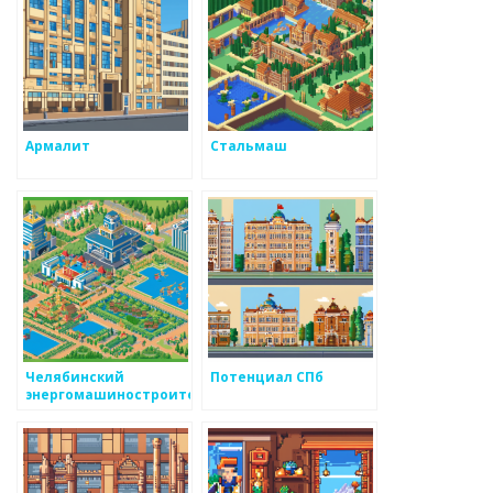
Армалит
Стальмаш
Челябинский
Потенциал СПб
энергомашиностроительный
завод