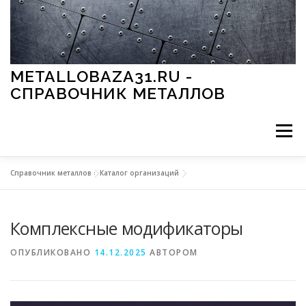
Перейти к содержимому
METALLOBAZA31.RU -
СПРАВОЧНИК МЕТАЛЛОВ
Меню
Справочник металлов
»
Каталог организаций
В ПРОМЫШЛЕННОСТИ
В СТРОИТЕЛЬСТВЕ
Комплексные модификаторы
МЕТАЛЛЫ И ОКРУЖАЮЩАЯ СРЕДА
ОПУБЛИКОВАНО
14.12.2025
АВТОРОМ
ПРИМЕНЕНИЕ МЕТАЛЛОВ