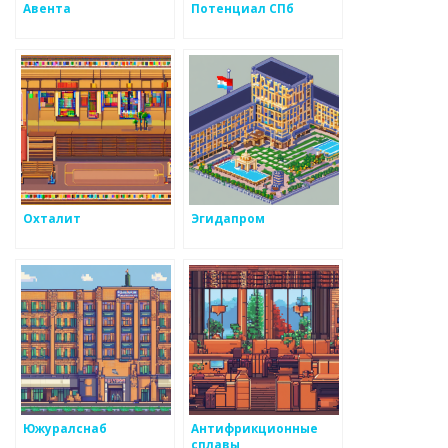
Авента
Потенциал СПб
Охталит
Эгидапром
Южуралснаб
Антифрикционные
сплавы