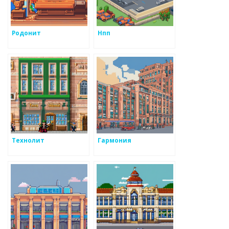
Родонит
Нпп
Технолит
Гармония