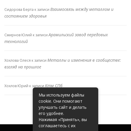
Взаимосвязь между металлом и
Сидорова Берта
к записи
состоянием здоровья
Арамильский завод передовых
Смирнов Юлий
к записи
технологий
Металлы и изменения в сообществе:
Хохлова Олеся
к записи
взгляд на прошлое
Ктм СПб
Хохлов Юрий
к записи
Мы используем файлы
cookie. Они помогают
улучшать сайт и делать
его удобнее.
Нажимая «Принять», вы
соглашаетесь с их