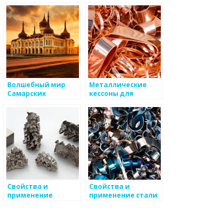
медицинской
производстве
имплантации и
авиационном
производстве
Волшебный мир
Металлические
Самарских
кессоны для
Краеведов
строительных
работ
Свойства и
Свойства и
применение
применение стали
кобальта в
в производстве
промышленности