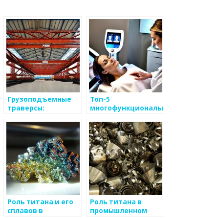
Грузоподъемные
Топ-5
траверсы:
многофункциональных
линейные, рамные,
приборов для
H-образные, для
салонов красоты:
труб, крана, авто,
эффективность и
колонн и барабанов
инновации
Роль титана и его
Роль титана в
сплавов в
промышленном