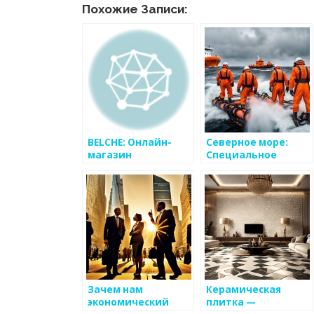
Похожие Записи:
BELCHE: Онлайн-
Северное море:
магазин
Специальное
электроники и
аварийно
бытовой техники
спасательное
оборудование и
инструменты для
судов
Зачем нам
Керамическая
экономический
плитка —