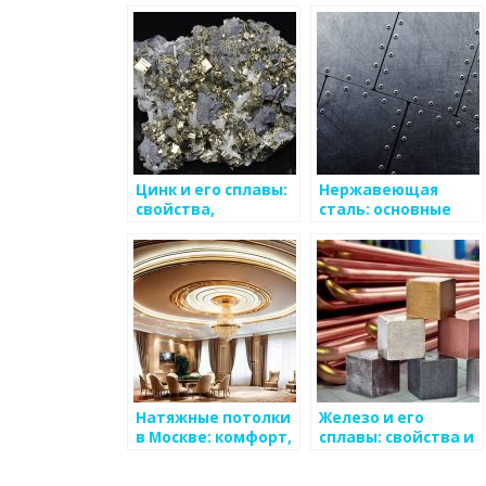
блог?
роскошное
решение для
интерьера вашего
дома
Цинк и его сплавы:
Нержавеющая
свойства,
сталь: основные
применение,
свойства и
особенности
применение
Натяжные потолки
Железо и его
в Москве: комфорт,
сплавы: свойства и
стиль и
применение
доступность