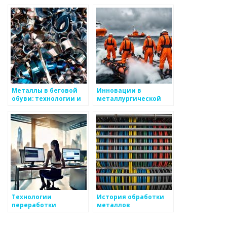
века
технологии
Металлы в беговой
Инновации в
обуви: технологии и
металлургической
материалы
технологии
Технологии
История обработки
переработки
металлов
металлов: от руды до
готового продукта