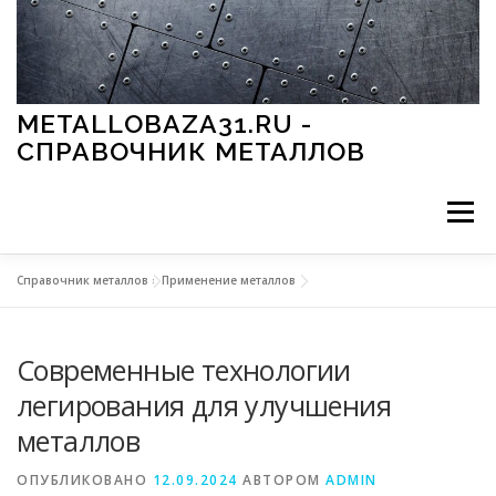
Перейти к содержимому
METALLOBAZA31.RU -
СПРАВОЧНИК МЕТАЛЛОВ
Меню
Справочник металлов
»
Применение металлов
В ПРОМЫШЛЕННОСТИ
В СТРОИТЕЛЬСТВЕ
Современные технологии
МЕТАЛЛЫ И ОКРУЖАЮЩАЯ СРЕДА
легирования для улучшения
металлов
ПРИМЕНЕНИЕ МЕТАЛЛОВ
ОПУБЛИКОВАНО
12.09.2024
АВТОРОМ
ADMIN