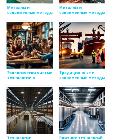
Металлы и
Металлы и
современные методы
современные методы
их использования
сварки
Экологически чистые
Традиционные и
технологии в
современные методы
металлургии
обработки
Технологии
Влияние технологий