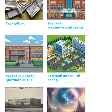
Саунд-Пласт
Вятский
механический завод
Уральский завод
Камский литейный
цветного литья
завод