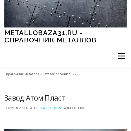
Перейти к содержимому
METALLOBAZA31.RU -
СПРАВОЧНИК МЕТАЛЛОВ
Меню
Справочник металлов
»
Каталог организаций
В ПРОМЫШЛЕННОСТИ
В СТРОИТЕЛЬСТВЕ
Завод Атом Пласт
МЕТАЛЛЫ И ОКРУЖАЮЩАЯ СРЕДА
ОПУБЛИКОВАНО
24.02.2026
АВТОРОМ
ПРИМЕНЕНИЕ МЕТАЛЛОВ