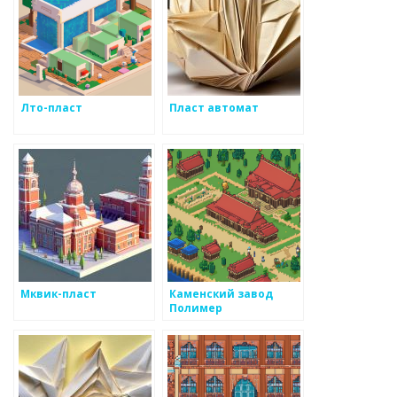
Лто-пласт
Пласт автомат
Мквик-пласт
Каменский завод
Полимер