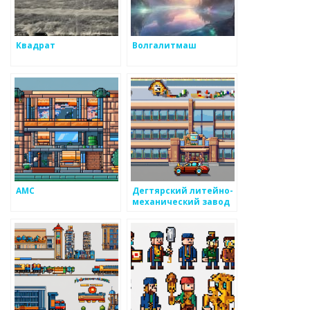
Квадрат
Волгалитмаш
АМС
Дегтярский литейно-
механический завод