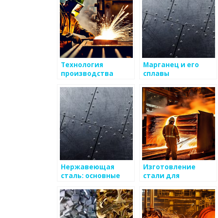
Технология
Марганец и его
производства
сплавы
инструментальной
стали
Нержавеющая
Изготовление
сталь: основные
стали для
свойства и
конструкционных
применение
целей