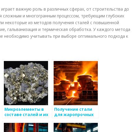
играет важную роль в различных сферах, от строительства до
ся сложным и многогранным процессом, требующим глубоких
ели некоторые из методов получения сталей с повышенной
ие, гальванизация и термическая обработка. У каждого метода
ые необходимо учитывать при выборе оптимального подхода к
Микроэлементы в
Получение стали
составе сталей и их
для жаропрочных
влияние на
конструкций
природу