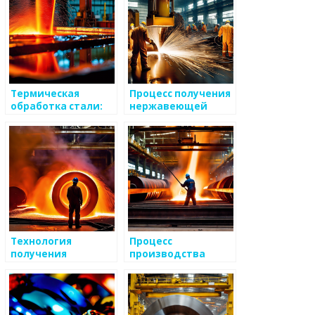
Термическая
Процесс получения
обработка стали:
нержавеющей
важное звено в
стали
металлургической
промышленности
Технология
Процесс
получения
производства
горячекатаной
стали высокой
стали
прочности