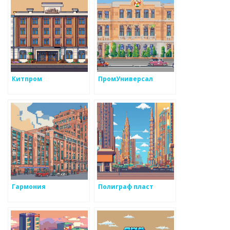
Китпром
ПромУниверсал
Гармония
Полиграф пласт