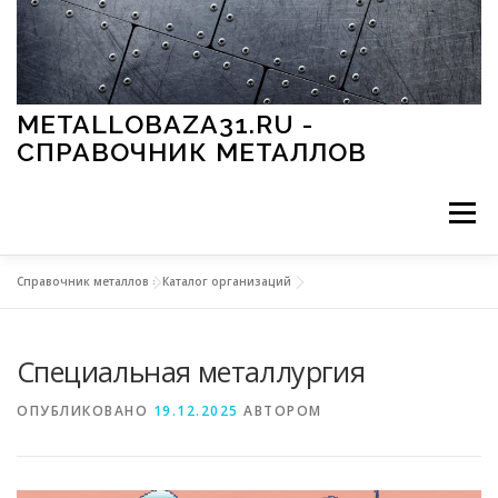
Перейти к содержимому
METALLOBAZA31.RU -
СПРАВОЧНИК МЕТАЛЛОВ
Меню
Справочник металлов
»
Каталог организаций
В ПРОМЫШЛЕННОСТИ
В СТРОИТЕЛЬСТВЕ
Специальная металлургия
МЕТАЛЛЫ И ОКРУЖАЮЩАЯ СРЕДА
ОПУБЛИКОВАНО
19.12.2025
АВТОРОМ
ПРИМЕНЕНИЕ МЕТАЛЛОВ