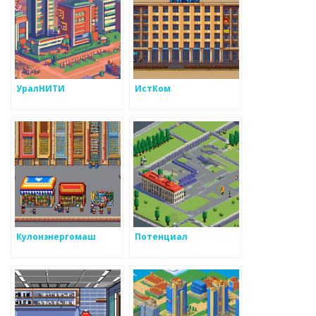
УралНИТИ
ИстКом
Кулонэнергомаш
Потенциал