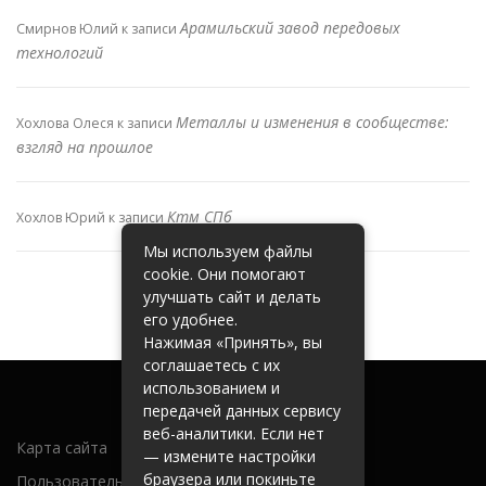
Арамильский завод передовых
Смирнов Юлий
к записи
технологий
Металлы и изменения в сообществе:
Хохлова Олеся
к записи
взгляд на прошлое
Ктм СПб
Хохлов Юрий
к записи
Мы используем файлы
cookie. Они помогают
улучшать сайт и делать
его удобнее.
Нажимая «Принять», вы
соглашаетесь с их
использованием и
передачей данных сервису
веб-аналитики. Если нет
Карта сайта
— измените настройки
браузера или покиньте
Пользовательское соглашение