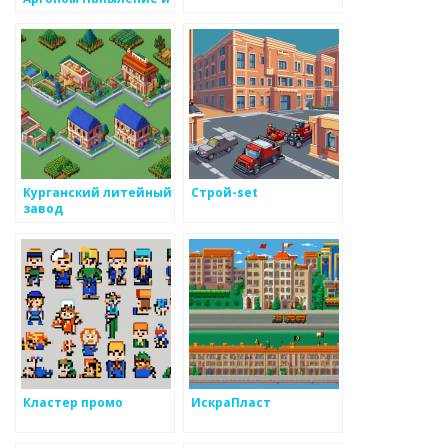
Литье Металлов
Курганский литейный
Строй-set
завод
Кластер промо
ИскраПласт