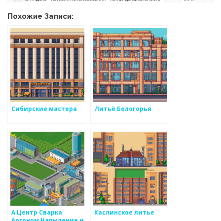
Похожие Записи:
Сибирские мастера
Литьё Белогорья
А Центр Сварка
Каслинское литье
Аргоном Напыление и