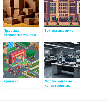
Правила
Технодинамика
безопасности при
работе с
металлоизделиями
Хромэкс
Формирование
качественных
привычек в
металлургии