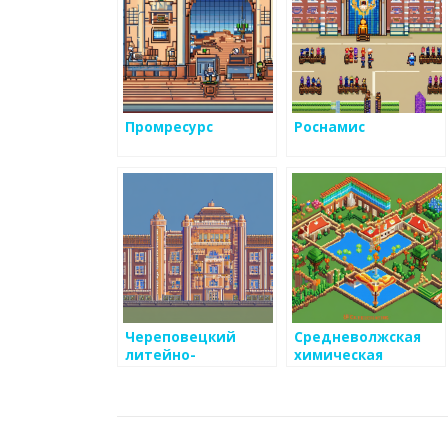
Промресурс
Роснамис
Череповецкий
Средневолжская
литейно-
химическая
механический
компания
завод