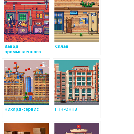
Завод
Сплав
промышленного
литья
ый
Нихард-сервис
ГПН-ОНПЗ