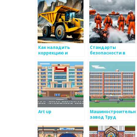
Как наладить
Стандарты
коррекцию и
безопасности в
соблюдение
металлургическом
стандартов
производстве
Art up
Машиностроительн
завод Труд